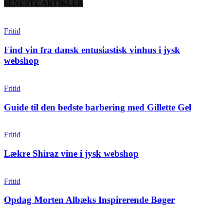
SENESTE ARTIKLER
Fritid
Find vin fra dansk entusiastisk vinhus i jysk
webshop
Fritid
Guide til den bedste barbering med Gillette Gel
Fritid
Lækre Shiraz vine i jysk webshop
Fritid
Opdag Morten Albæks Inspirerende Bøger