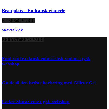
Beaujolais – En fransk vinperle
ET BESøG VæRD!
Skatetalk.dk
REDAKTøRENS VALG
Find vin fra dansk entusiastisk vinhus i jysk
webshop
Guide til den bedste barbering med Gillette Gel
Lækre Shiraz vine i jysk webshop