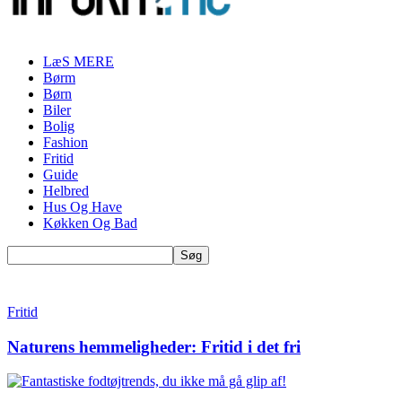
LæS MERE
Børm
Børn
Biler
Bolig
Fashion
Fritid
Guide
Helbred
Hus Og Have
Køkken Og Bad
Fritid
Naturens hemmeligheder: Fritid i det fri