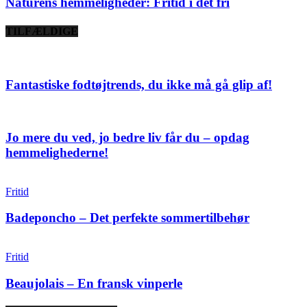
Naturens hemmeligheder: Fritid i det fri
TILFÆLDIGE
Fantastiske fodtøjtrends, du ikke må gå glip af!
Jo mere du ved, jo bedre liv får du – opdag
hemmelighederne!
Fritid
Badeponcho – Det perfekte sommertilbehør
Fritid
Beaujolais – En fransk vinperle