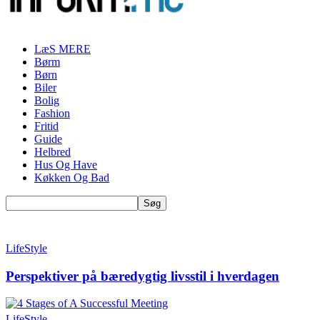
LæS MERE
Børm
Børn
Biler
Bolig
Fashion
Fritid
Guide
Helbred
Hus Og Have
Køkken Og Bad
LifeStyle
Perspektiver på bæredygtig livsstil i hverdagen
LifeStyle