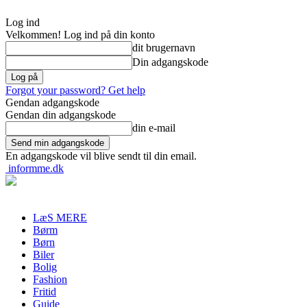
Log ind
Velkommen! Log ind på din konto
dit brugernavn
Din adgangskode
Forgot your password? Get help
Gendan adgangskode
Gendan din adgangskode
din e-mail
En adgangskode vil blive sendt til din email.
informme.dk
LæS MERE
Børm
Børn
Biler
Bolig
Fashion
Fritid
Guide