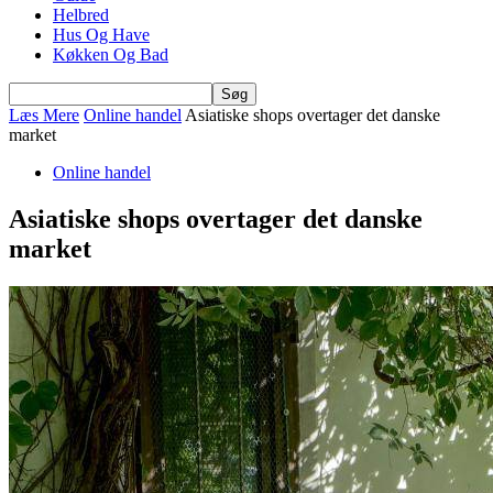
Helbred
Hus Og Have
Køkken Og Bad
Læs Mere
Online handel
Asiatiske shops overtager det danske
market
Online handel
Asiatiske shops overtager det danske
market