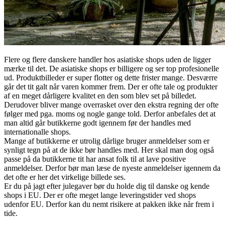
Flere og flere danskere handler hos asiatiske shops uden de ligger
mærke til det. De asiatiske shops er billigere og ser top profesionelle
ud. Produktbilleder er super flotter og dette frister mange. Desværre
går det tit galt når varen kommer frem. Der er ofte tale og produkter
af en meget dårligere kvalitet en den som blev set på billedet.
Derudover bliver mange overrasket over den ekstra regning der ofte
følger med pga. moms og nogle gange told. Derfor anbefales det at
man altid går butikkerne godt igennem før der handles med
internationalle shops.
Mange af butikkerne er utrolig dårlige bruger anmeldelser som er
synligt tegn på at de ikke bør handles med. Her skal man dog også
passe på da butikkerne tit har ansat folk til at lave positive
anmeldelser. Derfor bør man læse de nyeste anmeldelser igennem da
det ofte er her det virkelige billede ses.
Er du på jagt efter julegaver bør du holde dig til danske og kende
shops i EU. Der er ofte meget lange leveringstider ved shops
udenfor EU. Derfor kan du nemt risikere at pakken ikke når frem i
tide.