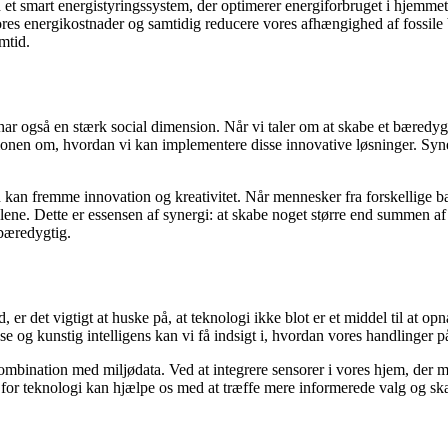
et smart energistyringssystem, der optimerer energiforbruget i hjemmet.
vores energikostnader og samtidig reducere vores afhængighed af fossile
mtid.
 også en stærk social dimension. Når vi taler om at skabe et bæredygtig
ionen om, hvordan vi kan implementere disse innovative løsninger. Syne
n kan fremme innovation og kreativitet. Når mennesker fra forskellige
s alene. Dette er essensen af synergi: at skabe noget større end summen
 bæredygtig.
 er det vigtigt at huske på, at teknologi ikke blot er et middel til at opn
 og kunstig intelligens kan vi få indsigt i, hvordan vores handlinger 
bination med miljødata. Ved at integrere sensorer i vores hjem, der mål
m for teknologi kan hjælpe os med at træffe mere informerede valg og ska