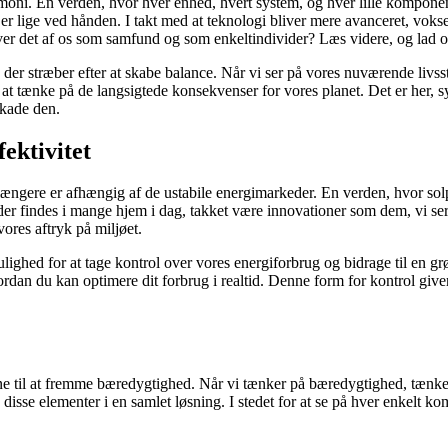
harmoni. En verden, hvor hver enhed, hvert system, og hver lille kompo
r er lige ved hånden. I takt med at teknologi bliver mere avanceret, vok
r det af os som samfund og som enkeltindivider? Læs videre, og lad o
der stræber efter at skabe balance. Når vi ser på vores nuværende livsstil,
 at tænke på de langsigtede konsekvenser for vores planet. Det er her, s
skade den.
ektivitet
e længere er afhængig af de ustabile energimarkeder. En verden, hvor so
, der findes i mange hjem i dag, takket være innovationer som dem, vi se
ores aftryk på miljøet.
ighed for at tage kontrol over vores energiforbrug og bidrage til en grø
dan du kan optimere dit forbrug i realtid. Denne form for kontrol giver
 til at fremme bæredygtighed. Når vi tænker på bæredygtighed, tænker 
e disse elementer i en samlet løsning. I stedet for at se på hver enkelt 