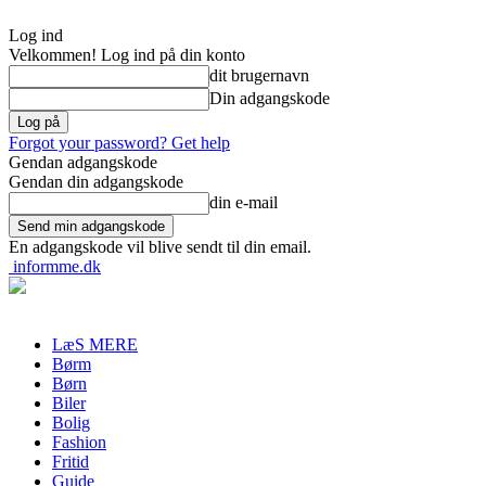
Log ind
Velkommen! Log ind på din konto
dit brugernavn
Din adgangskode
Forgot your password? Get help
Gendan adgangskode
Gendan din adgangskode
din e-mail
En adgangskode vil blive sendt til din email.
informme.dk
LæS MERE
Børm
Børn
Biler
Bolig
Fashion
Fritid
Guide