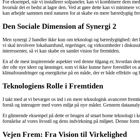
For eksempel, når vi installerer solpaneler, kan vi kombinere dem med 
hvornår det er bedst at lagre den. Ved at gøre dette kan vi minimere 
kan arbejde sammen med naturen for at skabe en mere bæredygtig fre
Den Sociale Dimension af Synergi 2
Men synergi 2 handler ikke kun om teknologi og bæredygtighed; det har
vi skal involvere lokalsamfund, regeringer, og virksomheder i diskuss
interessenter, så vi kan skabe en samlet vision for fremtiden.
En af de mest inspirerende aspekter ved denne tilgang er, hvordan de
der ofte nye ideer og løsninger, som vi ikke kunne have forestillet o
klimaforandringer og energikrise på en måde, der er både effektiv og
Teknologiens Rolle i Fremtiden
I takt med at vi bevæger os ind i en mere teknologisk avanceret fremtid,
forstå og interagere med vores miljø på nye måder. Gennem dataanalyse
Et glimrende eksempel på dette er brugen af smart home teknologi i kom
forståelse af vores livsstil og dens indvirkning på miljøet. Denne for
Vejen Frem: Fra Vision til Virkelighed