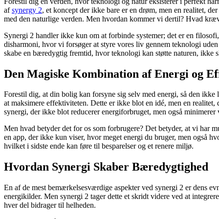
Forestil dig en verden, hvor teknologi og natur eksisterer i perfekt 
af
synergy 2
, et koncept der ikke bare er en drøm, men en realitet, de
med den naturlige verden. Men hvordan kommer vi dertil? Hvad kræve
Synergi 2 handler ikke kun om at forbinde systemer; det er en filosofi, 
disharmoni, hvor vi forsøger at styre vores liv gennem teknologi uden
skabe en bæredygtig fremtid, hvor teknologi kan støtte naturen, ikke 
Den Magiske Kombination af Energi og Eff
Forestil dig, at din bolig kan forsyne sig selv med energi, så den ikk
at maksimere effektiviteten. Dette er ikke blot en idé, men en realitet
synergi, der ikke blot reducerer energiforbruget, men også minimerer v
Men hvad betyder det for os som forbrugere? Det betyder, at vi har mul
en app, der ikke kun viser, hvor meget energi du bruger, men også hvor
hvilket i sidste ende kan føre til besparelser og et renere miljø.
Hvordan Synergi Skaber Bæredygtighed
En af de mest bemærkelsesværdige aspekter ved synergi 2 er dens evne
energikilder. Men synergi 2 tager dette et skridt videre ved at integrer
hver del bidrager til helheden.