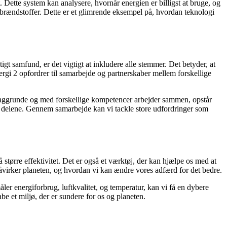
 Dette system kan analysere, hvornår energien er billigst at bruge, og
 brændstoffer. Dette er et glimrende eksempel på, hvordan teknologi
t samfund, er det vigtigt at inkludere alle stemmer. Det betyder, at
rgi 2 opfordrer til samarbejde og partnerskaber mellem forskellige
 baggrunde og med forskellige kompetencer arbejder sammen, opstår
 af delene. Gennem samarbejde kan vi tackle store udfordringer som
å større effektivitet. Det er også et værktøj, der kan hjælpe os med at
påvirker planeten, og hvordan vi kan ændre vores adfærd for det bedre.
er energiforbrug, luftkvalitet, og temperatur, kan vi få en dybere
be et miljø, der er sundere for os og planeten.