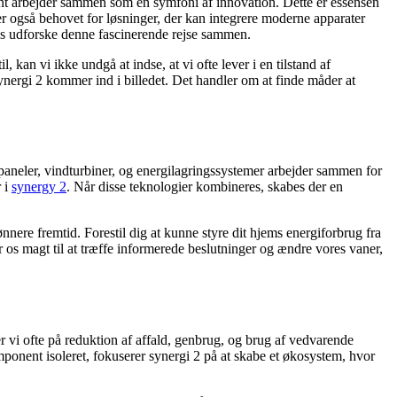
nent arbejder sammen som en symfoni af innovation. Dette er essensen
ser også behovet for løsninger, der kan integrere moderne apparater
s udforske denne fascinerende rejse sammen.
 kan vi ikke undgå at indse, at vi ofte lever i en tilstand af
ynergi 2 kommer ind i billedet. Det handler om at finde måder at
lpaneler, vindturbiner, og energilagringssystemer arbejder sammen for
r i
synergy 2
. Når disse teknologier kombineres, skabes der en
nnere fremtid. Forestil dig at kunne styre dit hjems energiforbrug fra
 os magt til at træffe informerede beslutninger og ændre vores vaner,
vi ofte på reduktion af affald, genbrug, og brug af vedvarende
komponent isoleret, fokuserer synergi 2 på at skabe et økosystem, hvor