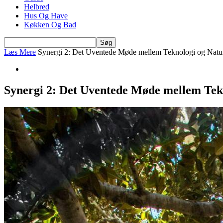
Helbred
Hus Og Have
Køkken Og Bad
Læs Mere
Synergi 2: Det Uventede Møde mellem Teknologi og Natu
Synergi 2: Det Uventede Møde mellem Tek